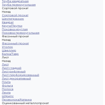
Труба квадратная
Труба прямоугольная
Сортовой прокат
Назад
Сортовой прокат
Шестигранник
Квадрат
Круги/Прутки
Поковка круглая
Поковка прямоугольная
Фасонный прокат
Назад
Фасонный прокат
Уголок
Швеллер
Балка/Тавр
Лист
Назад
Лист
Лист гладкий
Лист рифленый
Лист перфорированный
Лист декоративный
Плита
Фольга
Полоса
Лента
Штрипс
Проволока/Катанка
Оцинкованный металлопрокат