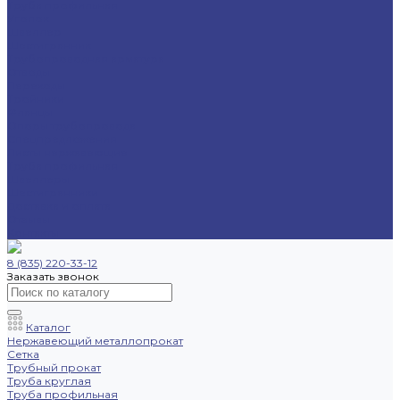
Труба профильная
Уголок
Швеллер
Шестигранник
Трубопроводная арматура
Отводы
Переходы
Тройники
Фланцы
Опоры трубопровода
Спецпредложения
Листы нержавеющие
Труба профильная
Швеллеры
Шестигранники
Доставка и оплата
Отзывы
Контакты
8 (835) 220-33-12
Заказать звонок
Каталог
Нержавеющий металлопрокат
Сетка
Трубный прокат
Труба круглая
Труба профильная