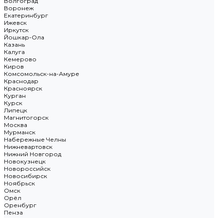
Волгоград
Воронеж
Екатеринбург
Ижевск
Иркутск
Йошкар-Ола
Казань
Калуга
Кемерово
Киров
Комсомольск-на-Амуре
Краснодар
Красноярск
Курган
Курск
Липецк
Магнитогорск
Москва
Мурманск
Набережные Челны
Нижневартовск
Нижний Новгород
Новокузнецк
Новороссийск
Новосибирск
Ноябрьск
Омск
Орёл
Оренбург
Пенза