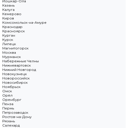
Йошкар-Ола
Казань
Калуга
Кемерово
Киров
Комсомольск-на-Амуре
Краснодар
Красноярск
Курган
Курск
Липецк
Магнитогорск
Москва
Мурманск
Набережные Челны
Нижневартовск
Нижний Новгород
Новокузнецк
Новороссийск
Новосибирск
Ноябрьск
Омск
Орёл
Оренбург
Пенза
Пермь
Петрозаводск
Ростов-на-Дону
Рязань
Салехард