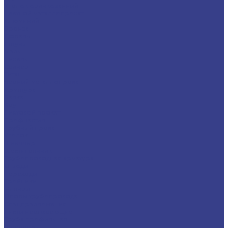
Уголок оцинкованный
Цветной металлопрокат
Алюминий
Бронза
Дюраль
Латунь
Медь
Никель
Свинец
Титан
Черный металлопрокат
Арматура
Балка
Круг
Листовой прокат
Профнастил
Трубный прокат
Уголок
Швеллер
Шестигранник
Трубопроводная арматура
Отводы
Переходы
Тройники
Фланцы
Опоры трубопровода
Спецпредложения
Листы нержавеющие
Труба профильная
Швеллеры