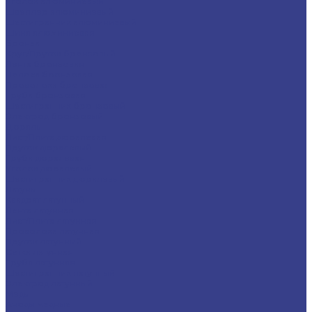
Уголок алюминиевый
Швеллер алюминиевый
Шестигранник алюминиевый
Шина алюминиевая
Бронза
Круг/Пруток бронзовый
Лента бронзовая
Полоса бронзовая
Проволока бронзовая
Труба бронзовая
Шестигранник бронзовый
Электрод бронзовый
Дюраль
Лист/Плита дюралевая
Пруток дюралевый
Труба дюралевая
Уголок дюралевый
Шестигранник дюралевый
Латунь
Квадрат латунный
Лента латунная
Лист/Плита латунная
Проволока латунная
Пруток латунный
Сетка латунная
Труба латунная
Шестигранник латунный
Электрод латунный
Медь
Аноды медные