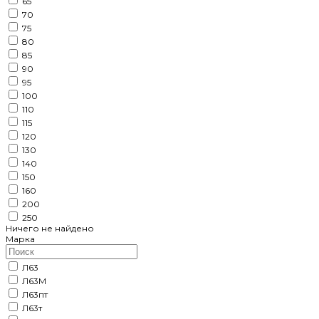
65
70
75
80
85
90
95
100
110
115
120
130
140
150
160
200
250
Ничего не найдено
Марка
Л63
Л63М
Л63пт
Л63т