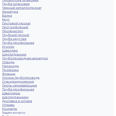
Труба титановая
Черный металлопрокат
Арматура
Балка
Круг
Листовой прокат
Лист рифленый
Профнастил
Трубный прокат
Труба круглая
Труба профильная
Уголок
Швеллер
Шестигранник
Трубопроводная арматура
Отводы
Переходы
Тройники
Фланцы
Опоры трубопровода
Спецпредложения
Листы нержавеющие
Труба профильная
Швеллеры
Шестигранники
Доставка и оплата
Отзывы
Контакты
Задать вопрос