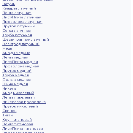
Латунь
Квадрат латунный
Лента латунная
Лист/Плита латунная
Проволока латунная
Пруток латунный
Сетка латунная
Труба латунная
Шестигранник латунный
Электрод латунный
Медь
Аноды медные
Лента медная
Лист/Плита медная
Проволока медная
Пруток медный
Труба медная
Фольга медная
Шина медная
Никель
Анод никелевый
Лента никелевая
Никелевая проволока
Пруток никелевый
Свинец
Титан
Круг титановый
Лента титановая
Лист/Плита титановая
Проволока титановая