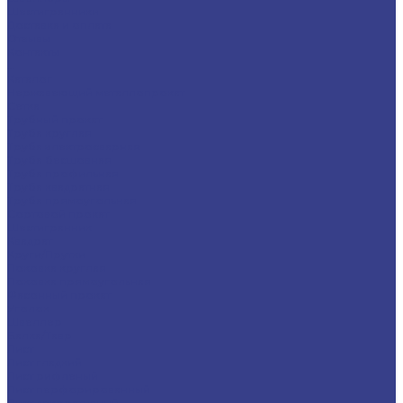
Шестигранники
Доставка и оплата
Отзывы
Контакты
...
Каталог
Нержавеющий металлопрокат
Сетка
Трубный прокат
Труба круглая
Труба электросварная
Труба бесшовная
Труба профильная
Труба квадратная
Труба прямоугольная
Сортовой прокат
Шестигранник
Квадрат
Круги/Прутки
Поковка круглая
Поковка прямоугольная
Фасонный прокат
Уголок
Швеллер
Балка/Тавр
Лист
Лист гладкий
Лист рифленый
Лист перфорированный
Лист декоративный