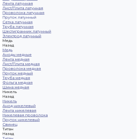
Лента латунная
Лист/Плита латунная
Проволока латунная
Пруток латунный
Сетка латунная
Труба латунная
Шестигранник латунный
Электрод латунный
Медь
Назад
Медь
Аноды медные
Лента медная
Лист/Плита медная
Проволока медная
Пруток медный
Труба медная
Фольга медная
Шина медная
Никель
Назад
Никель
Анод никелевый
Лента никелевая
Никелевая проволока
Пруток никелевый
Свинец
Титан
Назад
Титан