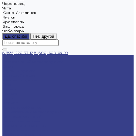
Череповец
Чита
Южно-Сахалинск
Якутск
Ярославль
Ваш город
Чебоксары
Да, спасибо
Нет, другой
8 (835) 220-33-12
8 (800) 600-64-99
Каталог
Нержавеющий металлопрокат
Сетка
Трубный прокат
Сортовой прокат
Фасонный прокат
Лист
Фольга
Полоса
Лента
Штрипс
Проволока/Катанка
Оцинкованный металлопрокат
Круг оцинкованный
Лист оцинкованный
Полоса оцинкованная
Профнастил оцинкованный
Труба оцинкованная