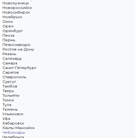
Новокузнецк
Новороссийск
Новосибирск
Ноябрьск
Омск
Орёл
Оренбург
Пенза
Пермь
Петрозаводск
Ростов-на-Дону
Рязань
Салехард
Самара
Санкт-Петербург
Саратов
Ставрополь
Сургут
Тамбов
Тверь
Тольятти
Томск
Тула
Тюмень
Ульяновск
Уфа
Хабаровск
Ханты-Мансийск
Чебоксары
Челябинск