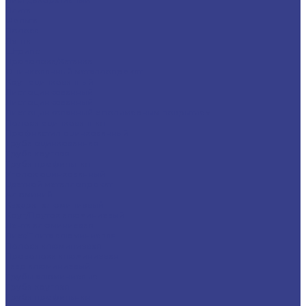
Плита
Фольга
Полоса
Лента
Штрипс
Проволока/Катанка
Оцинкованный металлопрокат
Круг оцинкованный
Лист оцинкованный
Лист оцинкованный
Лист оцинкованный с полимерным покрытием
Полоса оцинкованная
Профнастил оцинкованный
Труба оцинкованная
Труба круглая
Труба профильная
Уголок оцинкованный
Цветной металлопрокат
Алюминий
Квадрат алюминиевый
Круг/Пруток алюминиевый
Лента алюминиевая
Лист/Плита алюминиевая
Полоса алюминиевая
Проволока алюминиевая
Тавр алюминиевый
Трубы алюминиевые
Труба круглая
Труба профильная