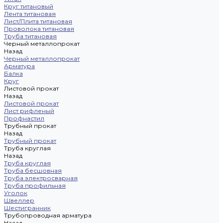
Круг титановый
Лента титановая
Лист/Плита титановая
Проволока титановая
Труба титановая
Черный металлопрокат
Назад
Черный металлопрокат
Арматура
Балка
Круг
Листовой прокат
Назад
Листовой прокат
Лист рифленый
Профнастил
Трубный прокат
Назад
Трубный прокат
Труба круглая
Назад
Труба круглая
Труба бесшовная
Труба электросварная
Труба профильная
Уголок
Швеллер
Шестигранник
Трубопроводная арматура
Назад