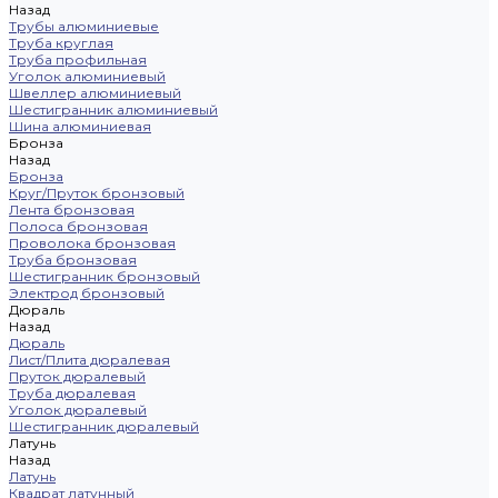
Назад
Трубы алюминиевые
Труба круглая
Труба профильная
Уголок алюминиевый
Швеллер алюминиевый
Шестигранник алюминиевый
Шина алюминиевая
Бронза
Назад
Бронза
Круг/Пруток бронзовый
Лента бронзовая
Полоса бронзовая
Проволока бронзовая
Труба бронзовая
Шестигранник бронзовый
Электрод бронзовый
Дюраль
Назад
Дюраль
Лист/Плита дюралевая
Пруток дюралевый
Труба дюралевая
Уголок дюралевый
Шестигранник дюралевый
Латунь
Назад
Латунь
Квадрат латунный