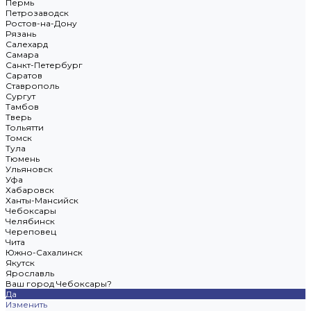
Пермь
Петрозаводск
Ростов-на-Дону
Рязань
Салехард
Самара
Санкт-Петербург
Саратов
Ставрополь
Сургут
Тамбов
Тверь
Тольятти
Томск
Тула
Тюмень
Ульяновск
Уфа
Хабаровск
Ханты-Мансийск
Чебоксары
Челябинск
Череповец
Чита
Южно-Сахалинск
Якутск
Ярославль
Ваш город Чебоксары?
Да
Изменить