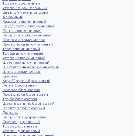
Труба профильная
Уголок оцинкованный
Цветной металлопрокат
Алюминий
Квадрат алюминиевый
Круг/Пруток алюминиевый
Лента алюминиевая
Лист/Плита алюминиевая
Полоса алюминиевая
Проволока алюминиевая
Тавр алюминиевый
Трубы алюминиевые
Уголок алюминиевый
Швеллер алюминиевый
Шестигранник алюминиевый
Шина алюминиевая
Бронза
Круг/Пруток бронзовый
Лента бронзовая
Полоса бронзовая
Проволока бронзовая
Труба бронзовая
Шестигранник бронзовый
Электрод бронзовый
Дюраль
Лист/Плита дюралевая
Пруток дюралевый
Труба дюралевая
Уголок дюралевый
Шестигранник дюралевый