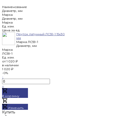
Наименование
Диаметр, мм
Марка
Диаметр, мм
Марка
Ед. изм.
Цена за ед.
Пруток латунный ЛС59-1 15х30
мм
Марка
ЛС59-1
Диаметр, мм
Марка
ЛС59-1
Ед. изм.
от
1 020 ₽
в наличии
1 020 ₽
-0%
-
+
В корзину
Добавлено
Изменить
Купить