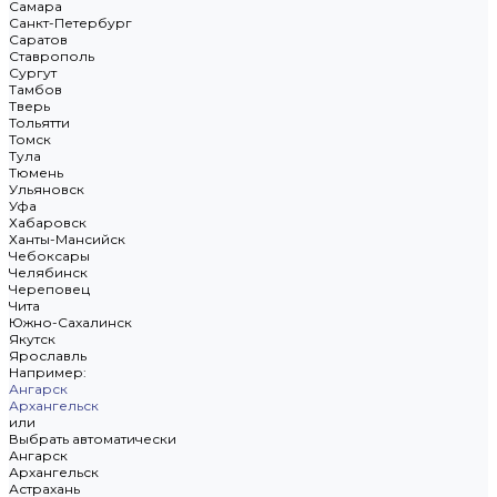
Самара
Санкт-Петербург
Саратов
Ставрополь
Сургут
Тамбов
Тверь
Тольятти
Томск
Тула
Тюмень
Ульяновск
Уфа
Хабаровск
Ханты-Мансийск
Чебоксары
Челябинск
Череповец
Чита
Южно-Сахалинск
Якутск
Ярославль
Например:
Ангарск
Архангельск
или
Выбрать автоматически
Ангарск
Архангельск
Астрахань