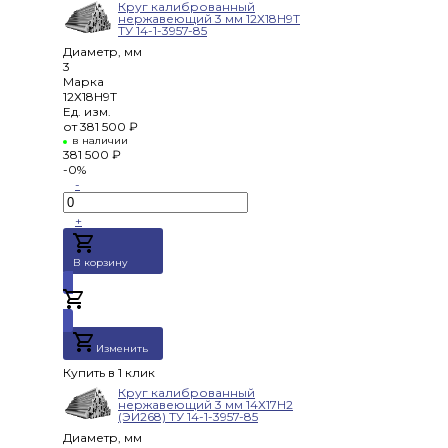
Круг калиброванный
нержавеющий 3 мм 12Х18Н9Т
ТУ 14-1-3957-85
Диаметр, мм
3
Марка
12Х18Н9Т
Ед. изм.
от
381 500 ₽
в наличии
381 500 ₽
-0%
-
+
В корзину
Добавлено
Изменить
Купить в 1 клик
Круг калиброванный
нержавеющий 3 мм 14Х17Н2
(ЭИ268) ТУ 14-1-3957-85
Диаметр, мм