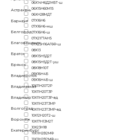
06Х14Н6Д2МБТ-ш
06Х15Н60М15
Астрахань
06ХН28МДТ
07Х16Н6
Барнаул
07Х16Н6-мш
Белгород
07Х16Н6-ш
07Х21Г7АН5
Благовещенск
07Х25Н16АГ6Ф-ш
08Х13
Братск
08Х15Н5Д2Т
08Х15Н5Д2Т-уш
Брянск
08Х18Н10Т
09Х16Н4Б
Владивосток
09Х16Н4Б-ш
10Х11Н20Т2Р
Владикавказ
10Х11Н20Т3Р
Владимир
10Х11Н20Т3Р-вд
10Х11Н23Т3МР
Волгоград
10Х11Н23Т3МР-вд
10Х12Н20Т2-ш
Воронеж
10Х17Н13М2Т
10Х23Н18
Екатеринбург
11Х11Н2В2МФ
11Х11Н2В2МФ-ш