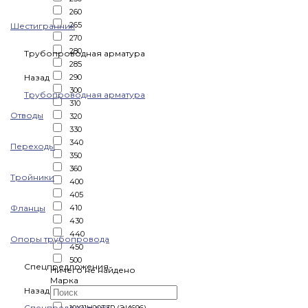
260
265
Шестигранник
270
280
Трубопроводная арматура
285
Назад
290
300
Трубопроводная арматура
310
Отводы
320
330
340
Переходы
350
360
Тройники
400
405
Фланцы
410
430
440
Опоры трубопровода
450
500
Спецпредложения
Ничего не найдено
Марка
Назад
Спецпредложения