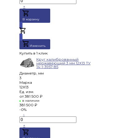
+
В корзину
Добавлено
Изменить
Купить в 1 клик
Круг калиброванный
нержавеющий 3 мм 12Х13 ТУ
14-1-3957-85
Диаметр, мм
3
Марка
12Х13
Ед. изм.
от
381 500 ₽
в наличии
381 500 ₽
-0%
-
+