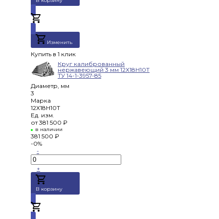
В корзину
Добавлено
Изменить
Купить в 1 клик
Круг калиброванный
нержавеющий 3 мм 12Х18Н10Т
ТУ 14-1-3957-85
Диаметр, мм
3
Марка
12Х18Н10Т
Ед. изм.
от
381 500 ₽
в наличии
381 500 ₽
-0%
-
+
В корзину
Добавлено