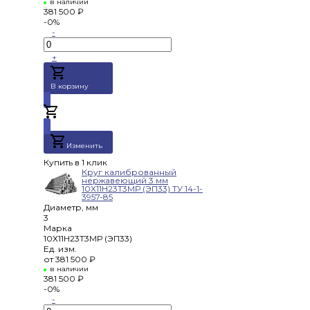
в наличии
381 500 ₽
-0%
-
+
В корзину
Добавлено
Изменить
Купить в 1 клик
Круг калиброванный
нержавеющий 3 мм
10Х11Н23Т3МР (ЭП33) ТУ 14-1-
3957-85
Диаметр, мм
3
Марка
10Х11Н23Т3МР (ЭП33)
Ед. изм.
от
381 500 ₽
в наличии
381 500 ₽
-0%
-