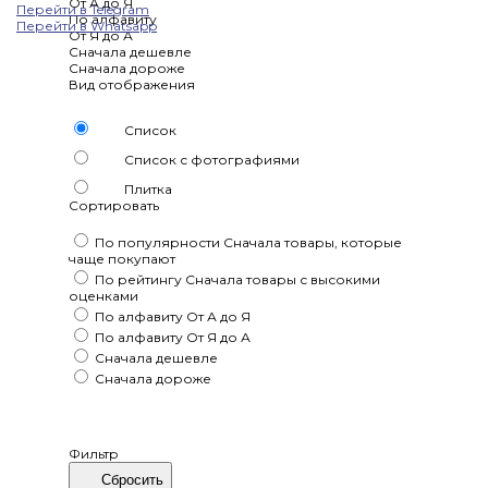
От А до Я
Перейти в Telegram
По алфавиту
Перейти в Whatsapp
От Я до А
Сначала дешевле
Сначала дороже
Вид отображения
Список
Список с фотографиями
Плитка
Сортировать
По популярности
Сначала товары, которые
чаще покупают
По рейтингу
Сначала товары с высокими
оценками
По алфавиту
От А до Я
По алфавиту
От Я до А
Сначала дешевле
Сначала дороже
Фильтр
Сбросить