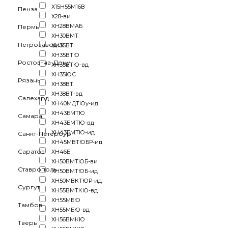
Х15Н55М16В
Пенза
Х28-ви
ХН28ВМАБ
Пермь
ХН30ВМТ
Петрозаводск
ХН35ВТ
ХН35ВТЮ
Ростов-на-Дону
ХН35ВТЮ-вд
ХН35ЮС
Рязань
ХН38ВТ
ХН38ВТ-вд
Салехард
ХН40МДТЮу-ид
ХН43БМТЮ
Самара
ХН43БМТЮ-вд
ХН43БМТЮ-ид
Санкт-Петербург
ХН45МВТЮБР-ид
Саратов
ХН46Б
ХН50ВМТЮБ-ви
Ставрополь
ХН50ВМТЮБ-ид
ХН50МВКТЮР-ид
Сургут
ХН55ВМТКЮ-вд
ХН55МБЮ
Тамбов
ХН55МБЮ-вд
ХН56ВМКЮ
Тверь