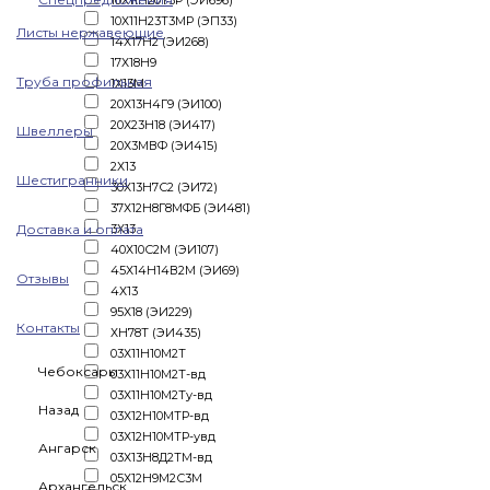
10Х11Н20Т3Р (ЭИ696)
10Х11Н23Т3МР (ЭП33)
Листы нержавеющие
14Х17Н2 (ЭИ268)
17Х18Н9
Труба профильная
1Х13М
20Х13Н4Г9 (ЭИ100)
20Х23Н18 (ЭИ417)
Швеллеры
20Х3МВФ (ЭИ415)
2Х13
Шестигранники
30Х13Н7С2 (ЭИ72)
37Х12Н8Г8МФБ (ЭИ481)
Доставка и оплата
3Х13
40Х10С2М (ЭИ107)
45Х14Н14В2М (ЭИ69)
Отзывы
4Х13
95Х18 (ЭИ229)
Контакты
ХН78Т (ЭИ435)
03Х11Н10М2Т
Чебоксары
03Х11Н10М2Т-вд
03Х11Н10М2Ту-вд
Назад
03Х12Н10МТР-вд
03Х12Н10МТР-увд
Ангарск
03Х13Н8Д2ТМ-вд
05Х12Н9М2С3М
Архангельск