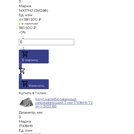
3
Марка
14Х17Н2 (ЭИ268)
Ед. изм.
от
381 500 ₽
в наличии
381 500 ₽
-0%
-
+
В корзину
Добавлено
Изменить
Купить в 1 клик
Круг калиброванный
нержавеющий 3 мм 17Х18Н9 ТУ
14-1-3957-85
Диаметр, мм
3
Марка
17Х18Н9
Ед. изм.