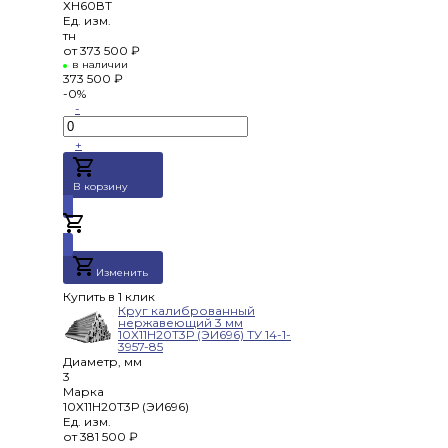
ХН60ВТ
Ед. изм.
тн
от
373 500 ₽
в наличии
373 500 ₽
-0%
-
+
В корзину
Добавлено
Изменить
Купить в 1 клик
Круг калиброванный
нержавеющий 3 мм
10Х11Н20Т3Р (ЭИ696) ТУ 14-1-
3957-85
Диаметр, мм
3
Марка
10Х11Н20Т3Р (ЭИ696)
Ед. изм.
от
381 500 ₽