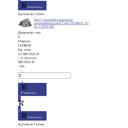
Изменить
Купить в 1 клик
Круг калиброванный
нержавеющий 3 мм 12Х18Н9 ТУ
14-1-3957-85
Диаметр, мм
3
Марка
12Х18Н9
Ед. изм.
от
381 500 ₽
в наличии
381 500 ₽
-0%
-
+
В корзину
Добавлено
Изменить
Купить в 1 клик