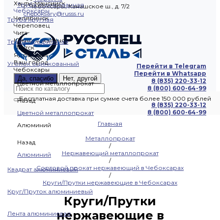
Ханты-Мансийск
Труба оцинкованная
г. Чебоксары, Канашское ш., д. 7/2
Чебоксары
cheboksary@russs.ru
Челябинск
Труба круглая
Череповец
Чита
Южно-Сахалинск
Труба профильная
Якутск
Ярославль
Ваш город
Уголок оцинкованный
Перейти в Telegram
Чебоксары
Перейти в Whatsapp
Да, спасибо
Нет, другой
8 (835) 220-33-12
Цветной металлопрокат
8 (800) 600-64-99
Бесплатная доставка при сумме счета более 150 000 рублей
Назад
8 (835) 220-33-12
8 (800) 600-64-99
Цветной металлопрокат
Главная
Алюминий
/
Металлопрокат
Назад
/
Нержавеющий металлопрокат
Алюминий
/
Сортовой прокат нержавеющий в Чебоксарах
Квадрат алюминиевый
/
Круги/Прутки нержавеющие в Чебоксарах
Круг/Пруток алюминиевый
Круги/Прутки
нержавеющие в
Лента алюминиевая