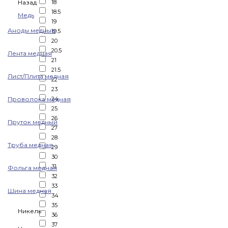
Назад
18
18.5
Медь
19
Аноды медные
19.5
20
20.5
Лента медная
21
21.5
Лист/Плита медная
22
23
Проволока медная
24
25
26
Пруток медный
27
28
Труба медная
29
30
31
Фольга медная
32
33
Шина медная
34
35
Никель
36
37