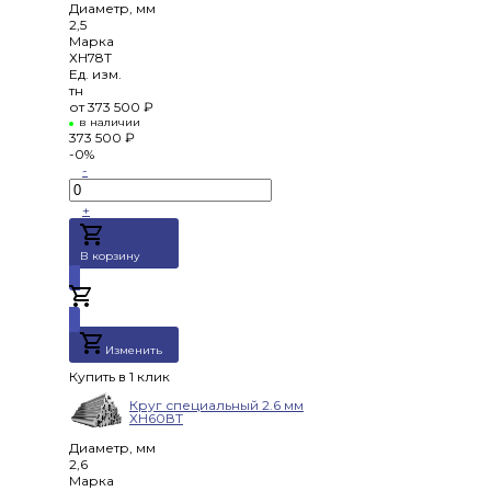
Диаметр, мм
2,5
Марка
ХН78Т
Ед. изм.
тн
от
373 500 ₽
в наличии
373 500 ₽
-0%
-
+
В корзину
Добавлено
Изменить
Купить в 1 клик
Круг специальный 2.6 мм
ХН60ВТ
Диаметр, мм
2,6
Марка