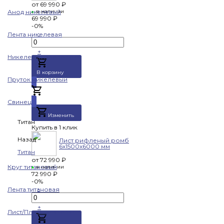
от
69 990 ₽
Анод никелевый
в наличии
69 990 ₽
-0%
-
Лента никелевая
+
Никелевая проволока
В корзину
Пруток никелевый
Добавлено
Свинец
Изменить
Титан
Купить в 1 клик
Назад
Лист рифленый ромб
6х1500х6000 мм
Титан
от
72 990 ₽
Круг титановый
в наличии
72 990 ₽
-0%
-
Лента титановая
+
Лист/Плита титановая