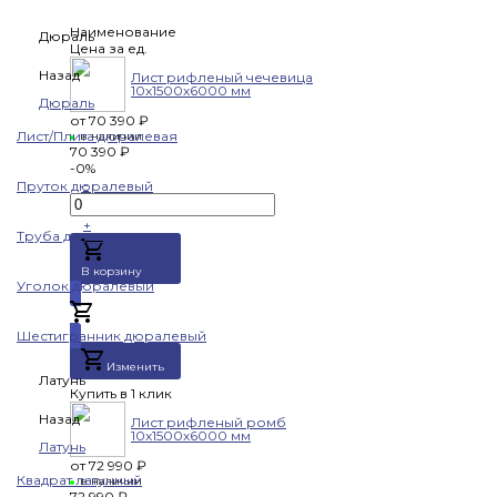
Наименование
Дюраль
Цена за ед.
Назад
Лист рифленый чечевица
10х1500х6000 мм
Дюраль
от
70 390 ₽
Лист/Плита дюралевая
в наличии
70 390 ₽
-0%
-
Пруток дюралевый
+
Труба дюралевая
В корзину
Уголок дюралевый
Добавлено
Шестигранник дюралевый
Изменить
Латунь
Купить в 1 клик
Назад
Лист рифленый ромб
10х1500х6000 мм
Латунь
от
72 990 ₽
Квадрат латунный
в наличии
72 990 ₽