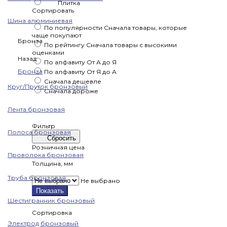
Плитка
Сортировать
Шина алюминиевая
По популярности
Сначала товары, которые
чаще покупают
Бронза
По рейтингу
Сначала товары с высокими
оценками
Назад
По алфавиту
От А до Я
Бронза
По алфавиту
От Я до А
Сначала дешевле
Круг/Пруток бронзовый
Сначала дороже
Лента бронзовая
Фильтр
Полоса бронзовая
Сбросить
Розничная цена
Проволока бронзовая
Толщина, мм
Труба бронзовая
Не выбрано
Показать
Шестигранник бронзовый
Сортировка
Электрод бронзовый