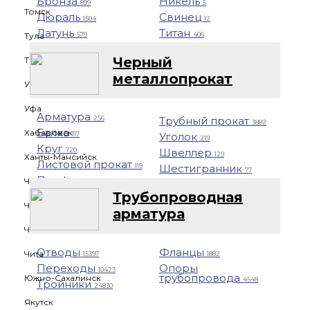
Бронза
Никель
899
5
Томск
Дюраль
Свинец
1504
12
Латунь
Титан
Тула
579
406
Черный
Тюмень
металлопрокат
Ульяновск
Уфа
Арматура
Трубный прокат
256
3882
Балка
Хабаровск
Уголок
117
219
Круг
Швеллер
720
129
Ханты-Мансийск
Листовой прокат
Шестигранник
119
77
Профнастил
Чебоксары
1401
Трубопроводная
Челябинск
арматура
Череповец
Отводы
Фланцы
Чита
15397
1882
Переходы
Опоры
10423
трубопровода
Южно-Сахалинск
4548
Тройники
24830
Якутск