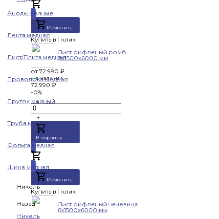
Добавлено
Аноды медные
Изменить
Лента медная
Купить в 1 клик
Лист рифленый ромб
Лист/Плита медная
8х1500х6000 мм
от
72 990 ₽
в наличии
Проволока медная
72 990 ₽
-0%
-
Пруток медный
+
Труба медная
В корзину
Фольга медная
Добавлено
Шина медная
Изменить
Никель
Купить в 1 клик
Назад
Лист рифленый чечевица
6х1500х6000 мм
Никель