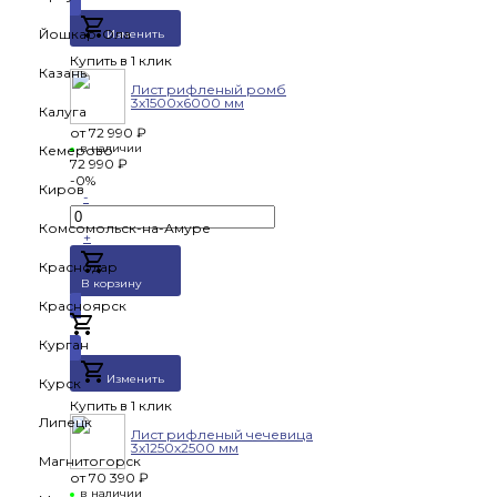
Йошкар-Ола
Изменить
Купить в 1 клик
Казань
Лист рифленый ромб
3х1500х6000 мм
Калуга
от
72 990 ₽
в наличии
Кемерово
72 990 ₽
-0%
Киров
-
Комсомольск-на-Амуре
+
Краснодар
В корзину
Красноярск
Добавлено
Курган
Изменить
Курск
Купить в 1 клик
Липецк
Лист рифленый чечевица
3х1250х2500 мм
Магнитогорск
от
70 390 ₽
в наличии