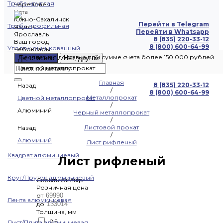
Труба круглая
Череповец
Чита
Южно-Сахалинск
Перейти в Telegram
Труба профильная
Якутск
Перейти в Whatsapp
Ярославль
8 (835) 220-33-12
Ваш город
8 (800) 600-64-99
Уголок оцинкованный
Чебоксары
Бесплатная доставка при сумме счета более 150 000 рублей
Да, спасибо
Нет, другой
Цветной металлопрокат
Главная
8 (835) 220-33-12
Назад
/
8 (800) 600-64-99
Металлопрокат
Цветной металлопрокат
/
Алюминий
Черный металлопрокат
/
Листовой прокат
Назад
/
Алюминий
Лист рифленый
Квадрат алюминиевый
Лист рифленый
Круг/Пруток алюминиевый
Скрыть фильтр
Розничная цена
от
Лента алюминиевая
до
Толщина, мм
2.5
Лист/Плита алюминиевая