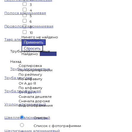
3
4
Полоса алюминиевая
5
6
Проволока алюминиевая
8
10
Ничего не найдено
Тавр алюминиевый
Трубы алюминиевые
Найдено:
Показать
Назад
Сортировка
Трубы алюминиевые
По популярности
По рейтингу
Труба круглая
По алфавиту
От А до Я
По алфавиту
Труба профильная
От Я до А
Сначала дешевле
Сначала дороже
Уголок алюминиевый
Вид отображения
Швеллер алюминиевый
Список
Список с фотографиями
Шестигранник алюминиевый