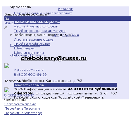
Ярославль
Каталог
Нержавеющий металлопрокат
Ваш город Чебоксары?
Оцинкованный металлопрокат
Да
Цветной металлопрокат
Изменить
Черный металлопрокат
Трубопроводная арматура
г. Чебоксары, Канашское ш., д. 7/2
Предложения
Листы нержавеющие
Труба профильная
8 (835) 220-33-12
Швеллеры
Шестигранники
cheboksary@russs.ru
cheboksary@russs.ru
8 (835) 220-33-12
8 (800) 600-64-99
г. Чебоксары, Канашское ш., д. 7/2
Телефоны
Заказать звонок
2026 Информация на сайте
не является публичной
офертой
, определяемой положениями ч. 2 ст. 437
8 (835) 220-33-12
Гражданского кодекса Российской Федерации.
Чебоксары
Запросить прайс
Перейти в Telegram
Перейти в Whatsapp