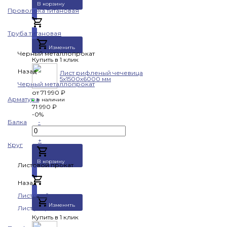
В корзину
Проволока титановая
Добавлено
Труба титановая
Изменить
Черный металлопрокат
Купить в 1 клик
Назад
Лист рифленый чечевица
5х1500х6000 мм
Черный металлопрокат
от
71 990 ₽
Арматура
в наличии
71 990 ₽
-0%
Балка
-
+
Круг
В корзину
Листовой прокат
Назад
Добавлено
Листовой прокат
Изменить
Лист рифленый
Купить в 1 клик