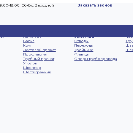
09:00-18:00, Cб-Вс: Выходной
Заказать звонок
Сп
Черный металлопрокат
Трубопроводная
Лис
ат
Арматура
арматура
не
Балка
Отводы
Тру
Круг
Переходы
Шв
Листовой прокат
Тройники
Шес
Профнастил
Фланцы
Трубный прокат
Опоры трубопровода
Уголок
Швеллер
Шестигранник