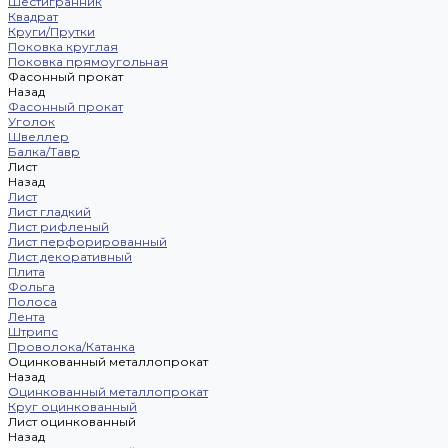
Шестигранник
Квадрат
Круги/Прутки
Поковка круглая
Поковка прямоугольная
Фасонный прокат
Назад
Фасонный прокат
Уголок
Швеллер
Балка/Тавр
Лист
Назад
Лист
Лист гладкий
Лист рифленый
Лист перфорированный
Лист декоративный
Плита
Фольга
Полоса
Лента
Штрипс
Проволока/Катанка
Оцинкованный металлопрокат
Назад
Оцинкованный металлопрокат
Круг оцинкованный
Лист оцинкованный
Назад