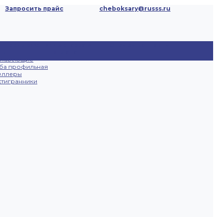
Запросить прайс
cheboksary@russs.ru
ецпредложения
Доставка и
Отзывы
Контакты
ты
оплата
ржавеющие
ба профильная
еллеры
тигранники