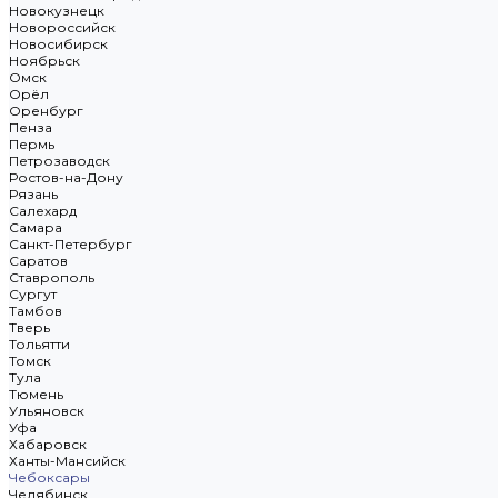
Новокузнецк
Новороссийск
Новосибирск
Ноябрьск
Омск
Орёл
Оренбург
Пенза
Пермь
Петрозаводск
Ростов-на-Дону
Рязань
Салехард
Самара
Санкт-Петербург
Саратов
Ставрополь
Сургут
Тамбов
Тверь
Тольятти
Томск
Тула
Тюмень
Ульяновск
Уфа
Хабаровск
Ханты-Мансийск
Чебоксары
Челябинск