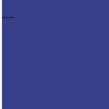
Уголок оцинкованный
Цветной металлопрокат
Алюминий
Бронза
Дюраль
Латунь
Медь
Никель
Свинец
Титан
Черный металлопрокат
Арматура
Балка
Круг
Листовой прокат
Профнастил
Трубный прокат
Уголок
Швеллер
Шестигранник
Трубопроводная арматура
Отводы
Переходы
Тройники
Фланцы
Опоры трубопровода
Спецпредложения
Листы нержавеющие
Труба профильная
Швеллеры