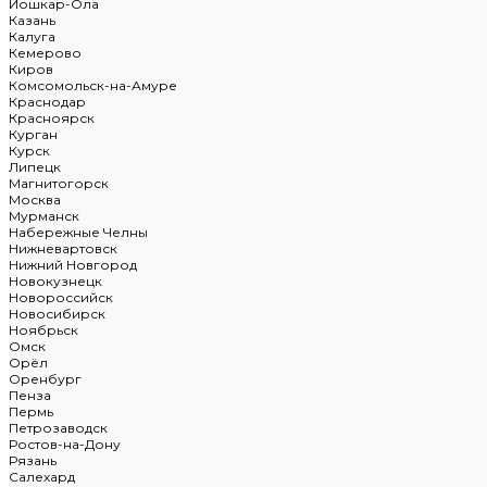
Йошкар-Ола
Казань
Калуга
Кемерово
Киров
Комсомольск-на-Амуре
Краснодар
Красноярск
Курган
Курск
Липецк
Магнитогорск
Москва
Мурманск
Набережные Челны
Нижневартовск
Нижний Новгород
Новокузнецк
Новороссийск
Новосибирск
Ноябрьск
Омск
Орёл
Оренбург
Пенза
Пермь
Петрозаводск
Ростов-на-Дону
Рязань
Салехард