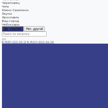
Череповец
Чита
Южно-Сахалинск
Якутск
Ярославль
Ваш город
Чебоксары
Да, спасибо
Нет, другой
8 (835) 220-33-12
8 (800) 600-64-99
Каталог
Нержавеющий металлопрокат
Сетка
Трубный прокат
Сортовой прокат
Фасонный прокат
Лист
Фольга
Полоса
Лента
Штрипс
Проволока/Катанка
Оцинкованный металлопрокат
Круг оцинкованный
Лист оцинкованный
Полоса оцинкованная
Профнастил оцинкованный
Труба оцинкованная