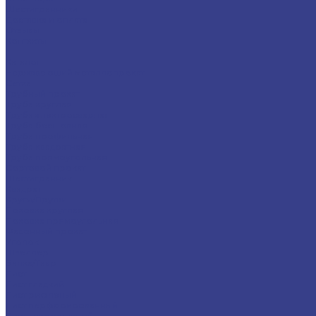
Шестигранники
Доставка и оплата
Отзывы
Контакты
...
Каталог
Нержавеющий металлопрокат
Сетка
Трубный прокат
Труба круглая
Труба электросварная
Труба бесшовная
Труба профильная
Труба квадратная
Труба прямоугольная
Сортовой прокат
Шестигранник
Квадрат
Круги/Прутки
Поковка круглая
Поковка прямоугольная
Фасонный прокат
Уголок
Швеллер
Балка/Тавр
Лист
Лист гладкий
Лист рифленый
Лист перфорированный
Лист декоративный