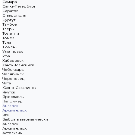
Самара
Санкт-Петербург
Саратов
Ставрополь
Сургут
Тамбов
Тверь
Тольятти
Томск
Тула
Тюмень
Ульяновск
Уфа
Хабаровск
Ханты-Мансийск
Чебоксары
Челябинск
Череповец
Чита
Южно-Сахалинск
Якутск
Ярославль
Например:
Ангарск
Архангельск
или
Выбрать автоматически
Ангарск
Архангельск
Астрахань