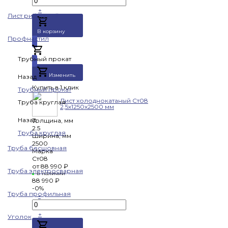
+
Лист рифленый
В корзину
Профнастил
Добавлено
Трубный прокат
Изменить
Назад
Купить в 1 клик
Трубный прокат
Лист холоднокатаный Ст08
Труба круглая
2,5х1250х2500 мм
Назад
Толщина, мм
2.5
Труба круглая
Ширина, мм
2500
Труба бесшовная
Марка
Ст08
от
88 990 ₽
Труба электросварная
в наличии
88 990 ₽
-0%
Труба профильная
-
+
Уголок