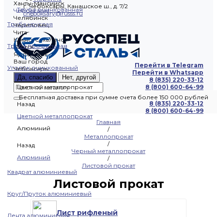
Ханты-Мансийск
г. Чебоксары, Канашское ш., д. 7/2
Труба оцинкованная
Чебоксары
cheboksary@russs.ru
Челябинск
Труба круглая
Череповец
Чита
Южно-Сахалинск
Труба профильная
Якутск
Ярославль
Ваш город
Перейти в Telegram
Уголок оцинкованный
Чебоксары
Перейти в Whatsapp
Да, спасибо
Нет, другой
8 (835) 220-33-12
Цветной металлопрокат
8 (800) 600-64-99
Бесплатная доставка при сумме счета более 150 000 рублей
8 (835) 220-33-12
Назад
8 (800) 600-64-99
Цветной металлопрокат
Главная
Алюминий
/
Металлопрокат
/
Назад
Черный металлопрокат
Алюминий
/
Листовой прокат
Квадрат алюминиевый
Листовой прокат
Круг/Пруток алюминиевый
Лист рифленый
Лента алюминиевая