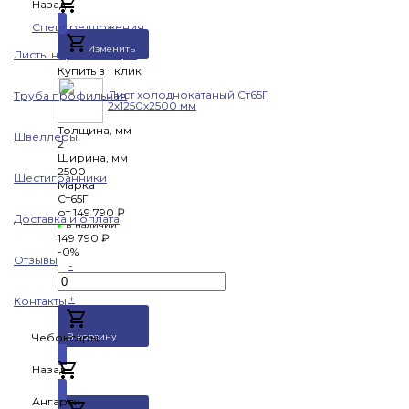
Назад
Добавлено
Спецпредложения
Изменить
Листы нержавеющие
Купить в 1 клик
Лист холоднокатаный Ст65Г
Труба профильная
2х1250х2500 мм
Толщина, мм
Швеллеры
2
Ширина, мм
2500
Шестигранники
Марка
Ст65Г
от
149 790 ₽
Доставка и оплата
в наличии
149 790 ₽
-0%
Отзывы
-
+
Контакты
Чебоксары
В корзину
Назад
Добавлено
Ангарск