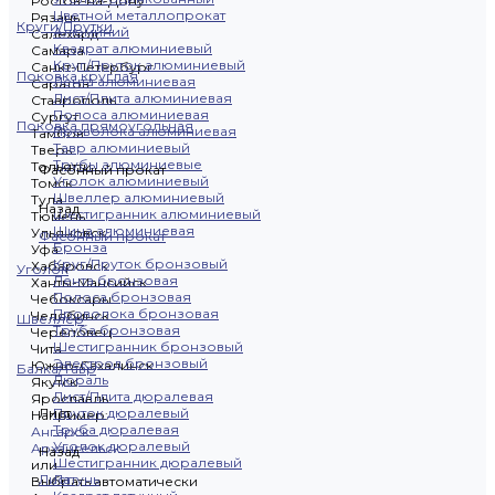
Ростов-на-Дону
Цветной металлопрокат
Рязань
Круги/Прутки
Алюминий
Салехард
Квадрат алюминиевый
Самара
Круг/Пруток алюминиевый
Санкт-Петербург
Поковка круглая
Лента алюминиевая
Саратов
Лист/Плита алюминиевая
Ставрополь
Полоса алюминиевая
Сургут
Поковка прямоугольная
Проволока алюминиевая
Тамбов
Тавр алюминиевый
Тверь
Трубы алюминиевые
Тольятти
Фасонный прокат
Уголок алюминиевый
Томск
Швеллер алюминиевый
Тула
Назад
Шестигранник алюминиевый
Тюмень
Шина алюминиевая
Ульяновск
Фасонный прокат
Бронза
Уфа
Круг/Пруток бронзовый
Хабаровск
Уголок
Лента бронзовая
Ханты-Мансийск
Полоса бронзовая
Чебоксары
Проволока бронзовая
Челябинск
Швеллер
Труба бронзовая
Череповец
Шестигранник бронзовый
Чита
Электрод бронзовый
Южно-Сахалинск
Балка/Тавр
Дюраль
Якутск
Лист/Плита дюралевая
Ярославль
Лист
Пруток дюралевый
Например:
Труба дюралевая
Ангарск
Уголок дюралевый
Архангельск
Назад
Шестигранник дюралевый
или
Лист
Латунь
Выбрать автоматически