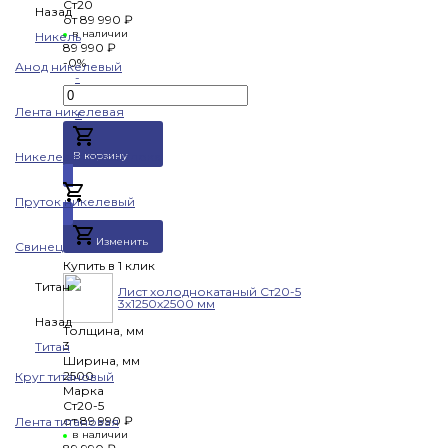
Ст20
Назад
от
89 990 ₽
в наличии
Никель
89 990 ₽
-0%
Анод никелевый
-
Лента никелевая
+
Никелевая проволока
В корзину
Добавлено
Пруток никелевый
Изменить
Свинец
Купить в 1 клик
Титан
Лист холоднокатаный Ст20-5
3х1250х2500 мм
Назад
Толщина, мм
3
Титан
Ширина, мм
2500
Круг титановый
Марка
Ст20-5
от
89 990 ₽
Лента титановая
в наличии