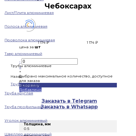
Чебоксарах
Лист/Плита алюминиевая
Полоса алюминиевая
Проволока алюминиевая
1 174 ₽
1 174 ₽
цена за
шт
Тавр алюминиевый
-
Трубы алюминиевые
+
×
Выбрано максимальное количество, доступное
Назад
для заказа
Трубы алюминиевые
В корзину
Добавлено
Труба круглая
Заказать в Telegram
Заказать в Whatsapp
Труба профильная
Уголок алюминиевый
Толщина, мм
0.5
Швеллер алюминиевый