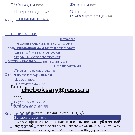
Назад
Отводы
Фланцы
15397
1882
Переходы
Опоры
Никель
10423
трубопровода
4548
Тройники
24830
Анод никелевый
Лента никелевая
Каталог
Нержавеющий металлопрокат
Никелевая проволока
Оцинкованный металлопрокат
Цветной металлопрокат
Черный металлопрокат
Пруток никелевый
Трубопроводная арматура
Предложения
Листы нержавеющие
Свинец
Труба профильная
Швеллеры
Шестигранники
Титан
cheboksary@russs.ru
Назад
8 (835) 220-33-12
Титан
8 (800) 600-64-99
г. Чебоксары, Канашское ш., д. 7/2
Круг титановый
Заказать звонок
2026 Информация на сайте
не является публичной
офертой
, определяемой положениями ч. 2 ст. 437
Лента титановая
Гражданского кодекса Российской Федерации.