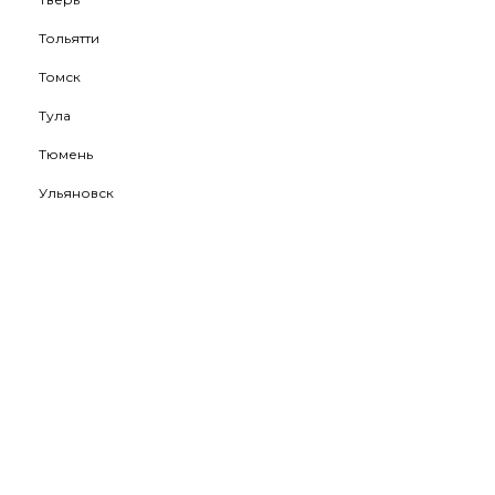
Тольятти
Томск
Тула
Тюмень
Ульяновск
Уфа
Хабаровск
Ханты-Мансийск
Чебоксары
Челябинск
Череповец
Чита