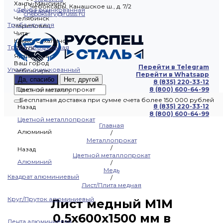
Ханты-Мансийск
г. Чебоксары, Канашское ш., д. 7/2
Труба оцинкованная
Чебоксары
cheboksary@russs.ru
Челябинск
Труба круглая
Череповец
Чита
Южно-Сахалинск
Труба профильная
Якутск
Ярославль
Ваш город
Перейти в Telegram
Уголок оцинкованный
Чебоксары
Перейти в Whatsapp
Да, спасибо
Нет, другой
8 (835) 220-33-12
Цветной металлопрокат
8 (800) 600-64-99
Бесплатная доставка при сумме счета более 150 000 рублей
8 (835) 220-33-12
Назад
8 (800) 600-64-99
Цветной металлопрокат
Главная
Алюминий
/
Металлопрокат
/
Назад
Цветной металлопрокат
Алюминий
/
Медь
Квадрат алюминиевый
/
Лист/Плита медная
Круг/Пруток алюминиевый
Лист медный М1М
0,5х600х1500 мм в
Лента алюминиевая