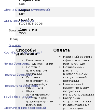
Ширина, мм
600
Шестигранник алюминиевый
Марка
М1М
ГОСТ/ТУ
Шина алюминиевая
ГОСТ 1173-2006
Длина, мм
Бронза
1500
Назад
Бронза
Способы
Оплата
Круг/Пруток бронзовый
доставки
Наличный расчет в
Самовывоз со
офисе компании
Лента бронзовая
склада компании
или на складе
Доставка
Безналичный
транспортом
расчет по
компании
выставленному
Полоса бронзовая
Доставка
счету от нашей
транспортной
компании
компанией до
Наложенный
Проволока бронзовая
терминала
платеж по факту
Ж/д и
получения
авиаперевозки
металлопродукции
Труба бронзовая
Доставка для
Рассрочка,
труднодоступных
отсрочка платежа
регионов
Индивидуальные
Шестигранник бронзовый
условия для