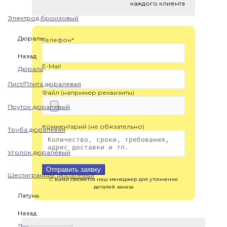
каждого клиента
Электрод бронзовый
Дюраль
Телефон
*
Назад
E-Mail
Дюраль
Лист/Плита дюралевая
Файл (например реквизиты)
Пруток дюралевый
Комментарий (не обязательно)
Труба дюралевая
Уголок дюралевый
Отправить заявку
Шестигранник дюралевый
С вами свяжется наш менеджер для уточнения
деталей заказа
Латунь
Назад
Латунь