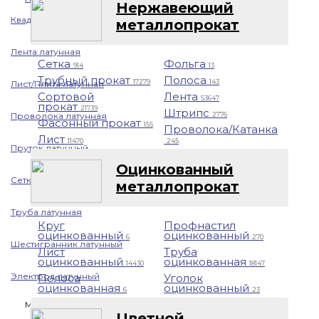
Нержавеющий
Квадрат латунный
металлопрокат
Лента латунная
Сетка
Фольга
914
13
Трубный прокат
Полоса
17279
143
Лист/Плита латунная
Сортовой
Лента
53647
прокат
21739
Штрипс
Проволока латунная
2776
Фасонный прокат
155
Проволока/Катанка
Лист
11470
245
Пруток латунный
Оцинкованный
Сетка латунная
металлопрокат
Труба латунная
Круг
Профнастил
оцинкованный
оцинкованный
6
270
Шестигранник латунный
Лист
Труба
оцинкованный
оцинкованная
14430
18147
Электрод латунный
Полоса
Уголок
оцинкованная
оцинкованный
6
23
Медь
Цветной