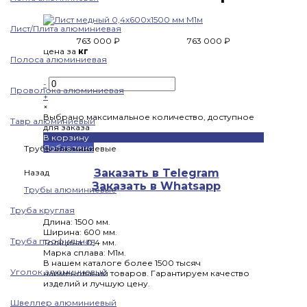
Лист/Плита алюминиевая
763 000 ₽
763 000 ₽
цена за
кг
Полоса алюминиевая
-
Проволока алюминиевая
+
×
Выбрано максимальное количество, доступное
Тавр алюминиевый
для заказа
В корзину
Добавлено
Трубы алюминиевые
Заказать в Telegram
Назад
Заказать в Whatsapp
Трубы алюминиевые
Труба круглая
Длина: 1500 мм.
Ширина: 600 мм.
Труба профильная
Толщина: 0,4 мм.
Марка сплава: М1м.
В нашем каталоге более 1500 тысяч
Уголок алюминиевый
наименований товаров. Гарантируем качество
изделий и лучшую цену.
Швеллер алюминиевый