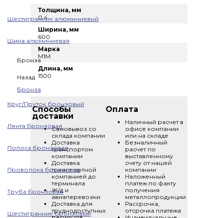
Толщина, мм
0.4
Шестигранник алюминиевый
Ширина, мм
600
Шина алюминиевая
Марка
М1М
Бронза
Длина, мм
1500
Назад
Бронза
Круг/Пруток бронзовый
Способы
Оплата
доставки
Наличный расчет в
Лента бронзовая
Самовывоз со
офисе компании
склада компании
или на складе
Доставка
Безналичный
Полоса бронзовая
транспортом
расчет по
компании
выставленному
Доставка
счету от нашей
Проволока бронзовая
транспортной
компании
компанией до
Наложенный
терминала
платеж по факту
Ж/д и
получения
Труба бронзовая
авиаперевозки
металлопродукции
Доставка для
Рассрочка,
труднодоступных
отсрочка платежа
Шестигранник бронзовый
регионов
Индивидуальные