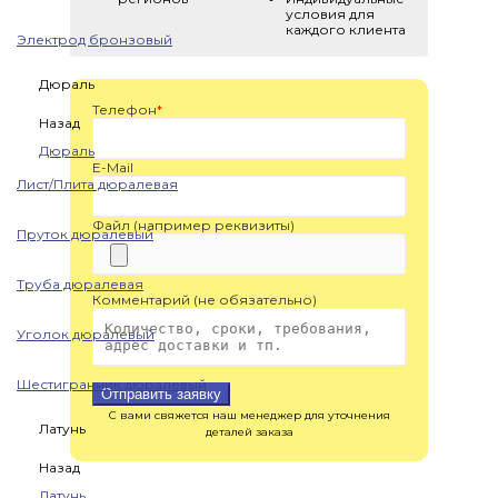
условия для
каждого клиента
Электрод бронзовый
Дюраль
Телефон
*
Назад
Дюраль
E-Mail
Лист/Плита дюралевая
Файл (например реквизиты)
Пруток дюралевый
Труба дюралевая
Комментарий (не обязательно)
Уголок дюралевый
Шестигранник дюралевый
Отправить заявку
С вами свяжется наш менеджер для уточнения
Латунь
деталей заказа
Назад
Латунь