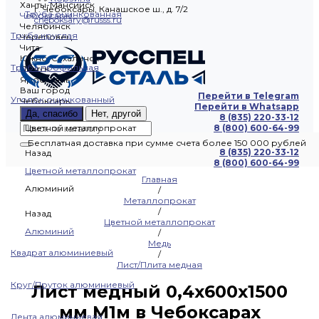
Ханты-Мансийск
г. Чебоксары, Канашское ш., д. 7/2
Труба оцинкованная
Чебоксары
cheboksary@russs.ru
Челябинск
Труба круглая
Череповец
Чита
Южно-Сахалинск
Труба профильная
Якутск
Ярославль
Ваш город
Перейти в Telegram
Уголок оцинкованный
Чебоксары
Перейти в Whatsapp
Да, спасибо
Нет, другой
8 (835) 220-33-12
Цветной металлопрокат
8 (800) 600-64-99
Бесплатная доставка при сумме счета более 150 000 рублей
8 (835) 220-33-12
Назад
8 (800) 600-64-99
Цветной металлопрокат
Главная
Алюминий
/
Металлопрокат
/
Назад
Цветной металлопрокат
Алюминий
/
Медь
Квадрат алюминиевый
/
Лист/Плита медная
Круг/Пруток алюминиевый
Лист медный 0,4х600х1500
мм М1м в Чебоксарах
Лента алюминиевая