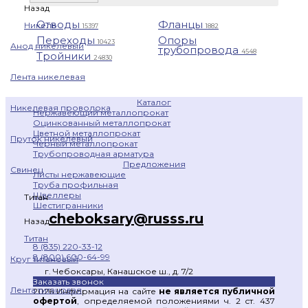
Назад
Отводы
Фланцы
Никель
15397
1882
Переходы
Опоры
10423
Анод никелевый
трубопровода
4548
Тройники
24830
Лента никелевая
Каталог
Никелевая проволока
Нержавеющий металлопрокат
Оцинкованный металлопрокат
Цветной металлопрокат
Пруток никелевый
Черный металлопрокат
Трубопроводная арматура
Предложения
Свинец
Листы нержавеющие
Труба профильная
Швеллеры
Титан
Шестигранники
cheboksary@russs.ru
Назад
Титан
8 (835) 220-33-12
8 (800) 600-64-99
Круг титановый
г. Чебоксары, Канашское ш., д. 7/2
Заказать звонок
Лента титановая
2026 Информация на сайте
не является публичной
офертой
, определяемой положениями ч. 2 ст. 437