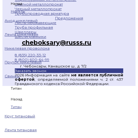
Назад
Цветной металлопрокат
Черный металлопрокат
Никель
Трубопроводная арматура
Предложения
Анод никелевый
Листы нержавеющие
Труба профильная
Швеллеры
Лента никелевая
Шестигранники
cheboksary@russs.ru
Никелевая проволока
8 (835) 220-33-12
8 (800) 600-64-99
Пруток никелевый
г. Чебоксары, Канашское ш., д. 7/2
Заказать звонок
2026 Информация на сайте
не является публичной
Свинец
офертой
, определяемой положениями ч. 2 ст. 437
Гражданского кодекса Российской Федерации.
Титан
Назад
Титан
Круг титановый
Лента титановая