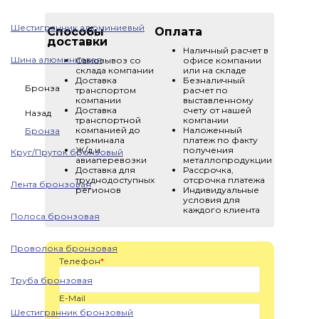
Шестигранник алюминиевый
Способы
Оплата
доставки
Наличный расчет в
Шина алюминиевая
Самовывоз со
офисе компании
склада компании
или на складе
Доставка
Безналичный
Бронза
транспортом
расчет по
компании
выставленному
Доставка
счету от нашей
Назад
транспортной
компании
компанией до
Наложенный
Бронза
терминала
платеж по факту
Ж/д и
получения
Круг/Пруток бронзовый
авиаперевозки
металлопродукции
Доставка для
Рассрочка,
труднодоступных
отсрочка платежа
Лента бронзовая
регионов
Индивидуальные
условия для
каждого клиента
Полоса бронзовая
Проволока бронзовая
Телефон
*
Труба бронзовая
E-Mail
Шестигранник бронзовый