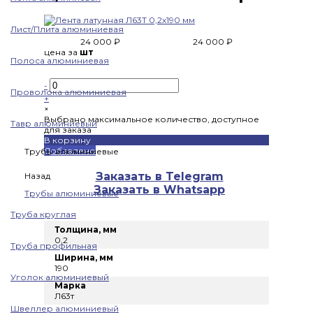
Лист/Плита алюминиевая
24 000 ₽
24 000 ₽
цена за
шт
Полоса алюминиевая
-
Проволока алюминиевая
+
×
Выбрано максимальное количество, доступное
Тавр алюминиевый
для заказа
В корзину
Добавлено
Трубы алюминиевые
Заказать в Telegram
Назад
Заказать в Whatsapp
Трубы алюминиевые
Труба круглая
Толщина, мм
0.2
Труба профильная
Ширина, мм
190
Уголок алюминиевый
Марка
Л63т
Швеллер алюминиевый