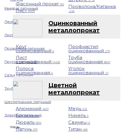
2776
Фасонный прокат
155
Проволока/Катанка
Квадрат латунный
Лист
11470
245
Лента латунная
Оцинкованный
металлопрокат
Лист/Плита латунная
Круг
Профнастил
Проволока латунная
оцинкованный
оцинкованный
6
270
Лист
Труба
оцинкованный
оцинкованная
Пруток латунный
14430
18147
Полоса
Уголок
оцинкованная
оцинкованный
6
23
Сетка латунная
Цветной
Труба латунная
металлопрокат
Шестигранник латунный
Алюминий
Медь
4657
532
Бронза
Никель
Электрод латунный
899
5
Дюраль
Свинец
1504
12
Медь
Латунь
Титан
579
406