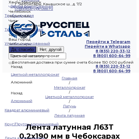
Ханты-Мансийск
г. Чебоксары, Канашское ш., д. 7/2
Труба оцинкованная
Чебоксары
cheboksary@russs.ru
Челябинск
Труба круглая
Череповец
Чита
Южно-Сахалинск
Труба профильная
Якутск
Ярославль
Ваш город
Перейти в Telegram
Уголок оцинкованный
Чебоксары
Перейти в Whatsapp
Да, спасибо
Нет, другой
8 (835) 220-33-12
Цветной металлопрокат
8 (800) 600-64-99
Бесплатная доставка при сумме счета более 150 000 рублей
8 (835) 220-33-12
Назад
8 (800) 600-64-99
Цветной металлопрокат
Главная
Алюминий
/
Металлопрокат
/
Назад
Цветной металлопрокат
Алюминий
/
Латунь
Квадрат алюминиевый
/
Лента латунная
Круг/Пруток алюминиевый
Лента латунная Л63Т
0,2х190 мм в Чебоксарах
Лента алюминиевая