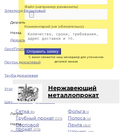
Файл (например реквизиты)
Электрод бронзовый
Дюраль
Комментарий (не обязательно)
Назад
Дюраль
Лист/Плита дюралевая
Отправить заявку
С вами свяжется наш менеджер для уточнения
деталей заказа
Пруток дюралевый
Труба дюралевая
Нержавеющий
Уголок дюралевый
металлопрокат
Шестигранник дюралевый
Сетка
Фольга
914
13
Латунь
Трубный прокат
Полоса
17279
143
Назад
Сортовой
Лента
53647
прокат
21739
Штрипс
Латунь