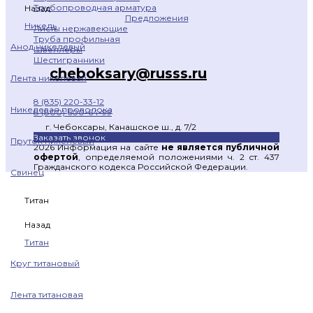
Трубопроводная арматура
Назад
Предложения
Никель
Листы нержавеющие
Труба профильная
Анод никелевый
Швеллеры
Шестигранники
cheboksary@russs.ru
Лента никелевая
8 (835) 220-33-12
Никелевая проволока
8 (800) 600-64-99
г. Чебоксары, Канашское ш., д. 7/2
Заказать звонок
Пруток никелевый
2026 Информация на сайте
не является публичной
офертой
, определяемой положениями ч. 2 ст. 437
Гражданского кодекса Российской Федерации.
Свинец
Титан
Назад
Титан
Круг титановый
Лента титановая