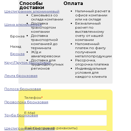
Способы
Оплата
доставки
Наличный расчет в
Шестигранник алюминиевый
Самовывоз со
офисе компании
склада компании
или на складе
Доставка
Безналичный
Шина алюминиевая
транспортом
расчет по
компании
выставленному
Доставка
счету от нашей
Бронза
транспортной
компании
компанией до
Наложенный
Назад
терминала
платеж по факту
Ж/д и
получения
Бронза
авиаперевозки
металлопродукции
Доставка для
Рассрочка,
Круг/Пруток бронзовый
труднодоступных
отсрочка платежа
регионов
Индивидуальные
условия для
Лента бронзовая
каждого клиента
Полоса бронзовая
Телефон
*
Проволока бронзовая
E-Mail
Труба бронзовая
Файл (например реквизиты)
Шестигранник бронзовый