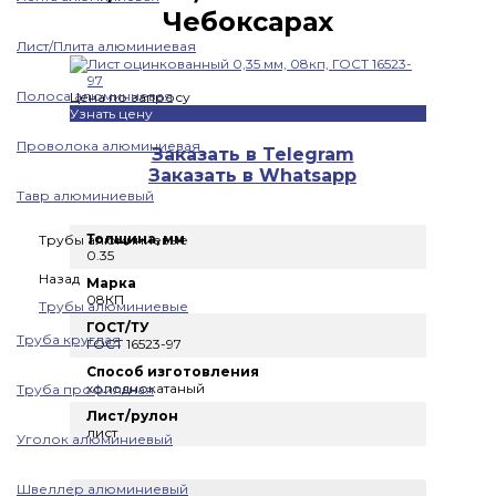
Чебоксарах
Лист/Плита алюминиевая
Полоса алюминиевая
Цена по запросу
Узнать цену
Проволока алюминиевая
Заказать в Telegram
Заказать в Whatsapp
Тавр алюминиевый
Толщина, мм
Трубы алюминиевые
0.35
Назад
Марка
08КП
Трубы алюминиевые
ГОСТ/ТУ
Труба круглая
ГОСТ 16523-97
Способ изготовления
холоднокатаный
Труба профильная
Лист/рулон
лист
Уголок алюминиевый
Швеллер алюминиевый