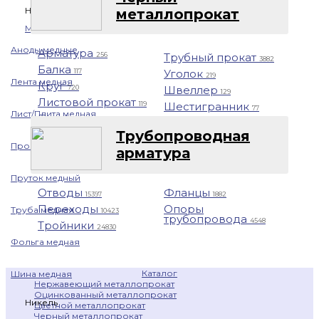
Назад
металлопрокат
Медь
Аноды медные
Арматура
Трубный прокат
256
3882
Балка
Уголок
117
219
Лента медная
Круг
Швеллер
720
129
Листовой прокат
Шестигранник
119
77
Лист/Плита медная
Профнастил
1401
Трубопроводная
Проволока медная
арматура
Пруток медный
Отводы
Фланцы
15397
1882
Переходы
Опоры
Труба медная
10423
трубопровода
4548
Тройники
24830
Фольга медная
Каталог
Шина медная
Нержавеющий металлопрокат
Оцинкованный металлопрокат
Никель
Цветной металлопрокат
Черный металлопрокат