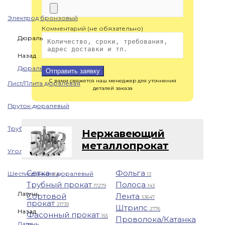
Электрод бронзовый
Комментарий (не обязательно)
Дюраль
Назад
Дюраль
Отправить заявку
С вами свяжется наш менеджер для уточнения
Лист/Плита дюралевая
деталей заказа
Пруток дюралевый
Труба дюралевая
Нержавеющий
металлопрокат
Уголок дюралевый
Сетка
Фольга
Шестигранник дюралевый
914
13
Трубный прокат
Полоса
17279
143
Латунь
Сортовой
Лента
53647
прокат
21739
Штрипс
2776
Назад
Фасонный прокат
155
Проволока/Катанка
Латунь