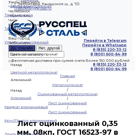
Ханты-Мансийск
г. Чебоксары, Канашское ш., д. 7/2
Труба оцинкованная
Чебоксары
cheboksary@russs.ru
Челябинск
Труба круглая
Череповец
Чита
Южно-Сахалинск
Труба профильная
Якутск
Ярославль
Ваш город
Перейти в Telegram
Уголок оцинкованный
Чебоксары
Перейти в Whatsapp
Да, спасибо
Нет, другой
8 (835) 220-33-12
Цветной металлопрокат
8 (800) 600-64-99
Бесплатная доставка при сумме счета более 150 000 рублей
8 (835) 220-33-12
Назад
8 (800) 600-64-99
Цветной металлопрокат
Главная
Алюминий
/
Металлопрокат
/
Назад
Оцинкованный металлопрокат
Алюминий
/
Лист оцинкованный
Квадрат алюминиевый
/
Лист оцинкованный
Круг/Пруток алюминиевый
Лист оцинкованный 0,35
мм, 08кп, ГОСТ 16523-97 в
Лента алюминиевая