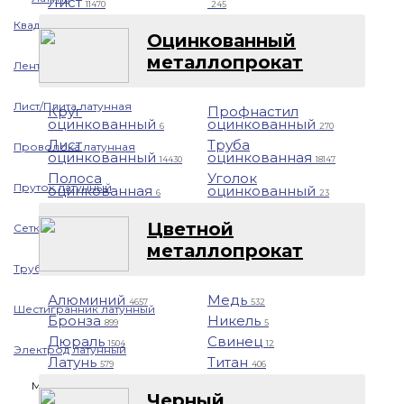
Лист
11470
245
Квадрат латунный
Оцинкованный
металлопрокат
Лента латунная
Лист/Плита латунная
Круг
Профнастил
оцинкованный
оцинкованный
6
270
Лист
Труба
Проволока латунная
оцинкованный
оцинкованная
14430
18147
Полоса
Уголок
Пруток латунный
оцинкованная
оцинкованный
6
23
Цветной
Сетка латунная
металлопрокат
Труба латунная
Алюминий
Медь
4657
532
Шестигранник латунный
Бронза
Никель
899
5
Дюраль
Свинец
1504
12
Электрод латунный
Латунь
Титан
579
406
Медь
Черный